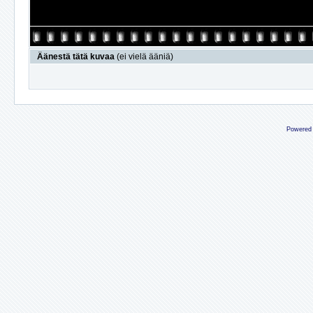
Äänestä tätä kuvaa
(ei vielä ääniä)
Powered