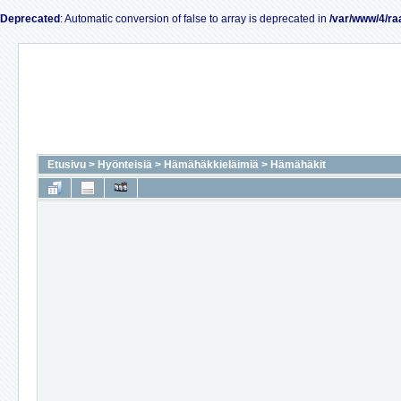
Deprecated
: Automatic conversion of false to array is deprecated in
/var/www/4/ra
Etusivu
>
Hyönteisiä
>
Hämähäkkieläimiä
>
Hämähäkit