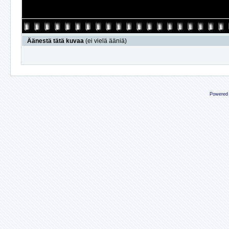
Äänestä tätä kuvaa
(ei vielä ääniä)
Powered