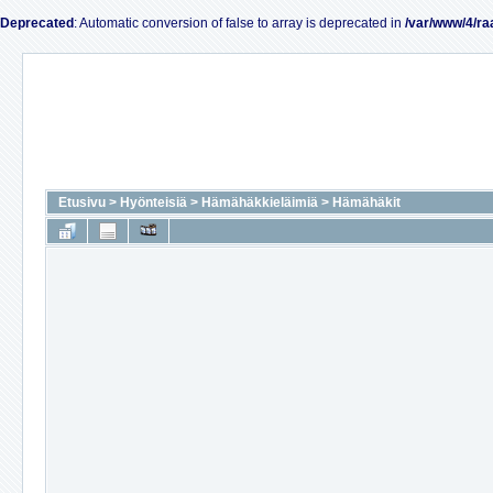
Deprecated
: Automatic conversion of false to array is deprecated in
/var/www/4/ra
Etusivu
>
Hyönteisiä
>
Hämähäkkieläimiä
>
Hämähäkit