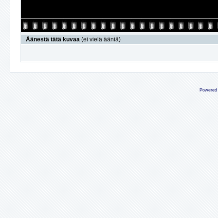
Äänestä tätä kuvaa
(ei vielä ääniä)
Powered