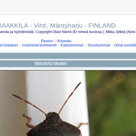
AAKKILA - Vihti, Mäntyharju - FINLAND
eista ja hyönteisistä. Copyright Olavi Niemi (Ei nimeä kuvissa.), Miika Jylkkä (Nimi
Etusivu
Kirjaudu
 lisäykset
Uusimmat kommentit
Katsotuimmat
Suosituimmat
Omat suosiki
TIEDOSTO 585/803