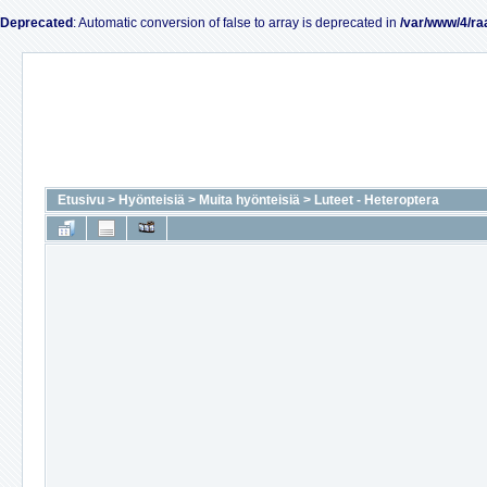
Deprecated
: Automatic conversion of false to array is deprecated in
/var/www/4/ra
Etusivu
>
Hyönteisiä
>
Muita hyönteisiä
>
Luteet - Heteroptera