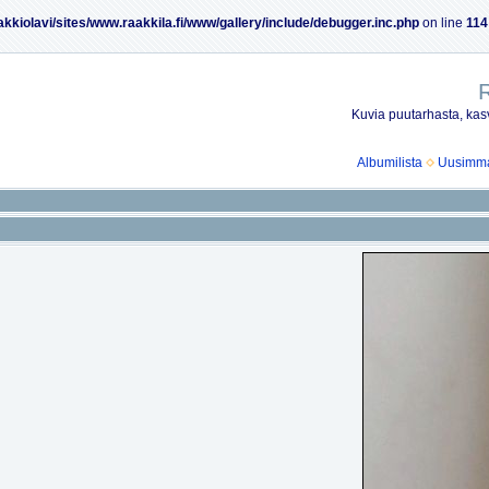
akkiolavi/sites/www.raakkila.fi/www/gallery/include/debugger.inc.php
on line
114
R
Kuvia puutarhasta, kasv
Albumilista
Uusimmat