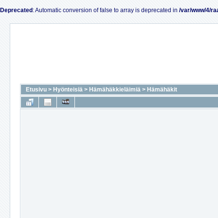
Deprecated
: Automatic conversion of false to array is deprecated in
/var/www/4/ra
Etusivu
>
Hyönteisiä
>
Hämähäkkieläimiä
>
Hämähäkit