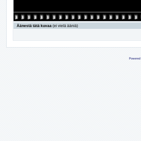
Äänestä tätä kuvaa
(ei vielä ääniä)
Powered