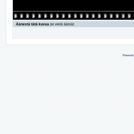
Äänestä tätä kuvaa
(ei vielä ääniä)
Powered