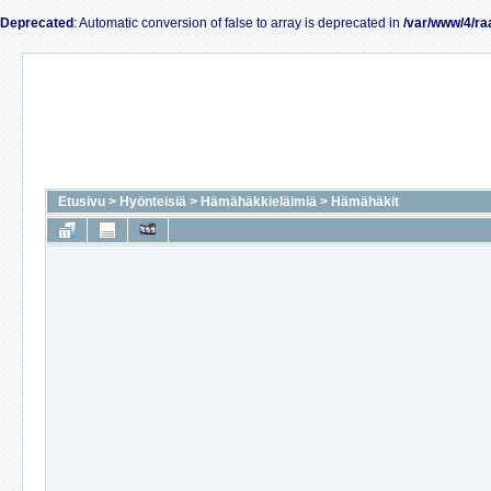
Deprecated
: Automatic conversion of false to array is deprecated in
/var/www/4/ra
Etusivu
>
Hyönteisiä
>
Hämähäkkieläimiä
>
Hämähäkit