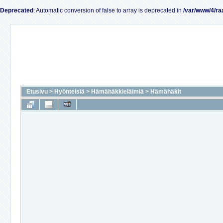
Deprecated
: Automatic conversion of false to array is deprecated in
/var/www/4/ra
Etusivu
>
Hyönteisiä
>
Hämähäkkieläimiä
>
Hämähäkit