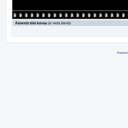
Äänestä tätä kuvaa
(ei vielä ääniä)
Powered