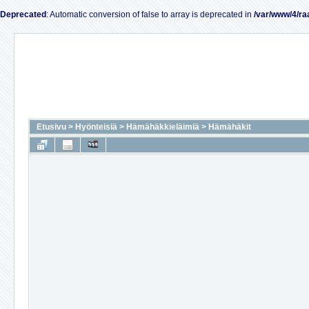
Deprecated
: Automatic conversion of false to array is deprecated in
/var/www/4/ra
Etusivu
>
Hyönteisiä
>
Hämähäkkieläimiä
>
Hämähäkit