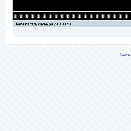
Äänestä tätä kuvaa
(ei vielä ääniä)
Powered