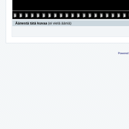
Äänestä tätä kuvaa
(ei vielä ääniä)
Powered