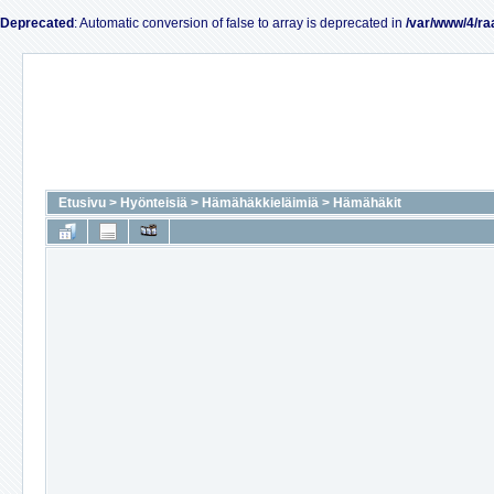
Deprecated
: Automatic conversion of false to array is deprecated in
/var/www/4/ra
Etusivu
>
Hyönteisiä
>
Hämähäkkieläimiä
>
Hämähäkit