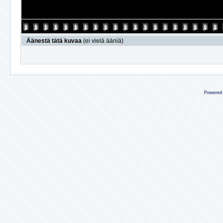
Äänestä tätä kuvaa
(ei vielä ääniä)
Powered