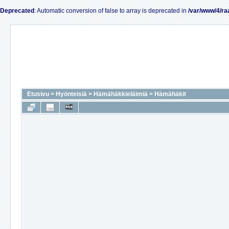
Deprecated
: Automatic conversion of false to array is deprecated in
/var/www/4/ra
Etusivu
>
Hyönteisiä
>
Hämähäkkieläimiä
>
Hämähäkit