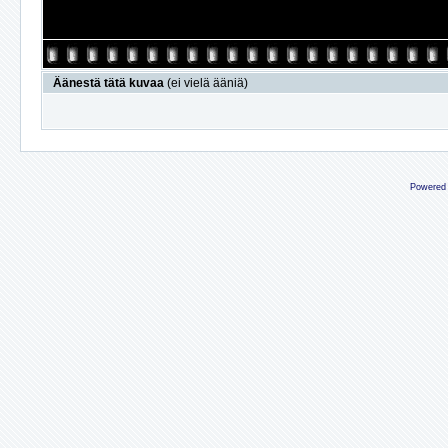
Äänestä tätä kuvaa
(ei vielä ääniä)
Powered