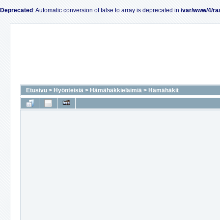
Deprecated
: Automatic conversion of false to array is deprecated in
/var/www/4/ra
Etusivu
>
Hyönteisiä
>
Hämähäkkieläimiä
>
Hämähäkit