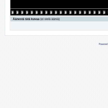
Äänestä tätä kuvaa
(ei vielä ääniä)
Powered