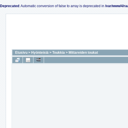
Deprecated
: Automatic conversion of false to array is deprecated in
/var/www/4/ra
Etusivu
>
Hyönteisiä
>
Toukkia
>
Mittareiden toukat