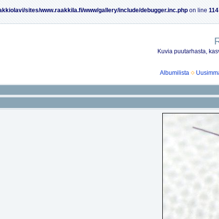
akkiolavi/sites/www.raakkila.fi/www/gallery/include/debugger.inc.php
on line
114
R
Kuvia puutarhasta, kasv
Albumilista
Uusimmat