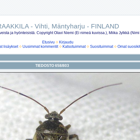
AAKKILA - Vihti, Mäntyharju - FINLAND
eista ja hyönteisistä. Copyright Olavi Niemi (Ei nimeä kuvissa.), Miika Jylkkä (Nimi
Etusivu
Kirjaudu
 lisäykset
Uusimmat kommentit
Katsotuimmat
Suosituimmat
Omat suosiki
TIEDOSTO 658/803