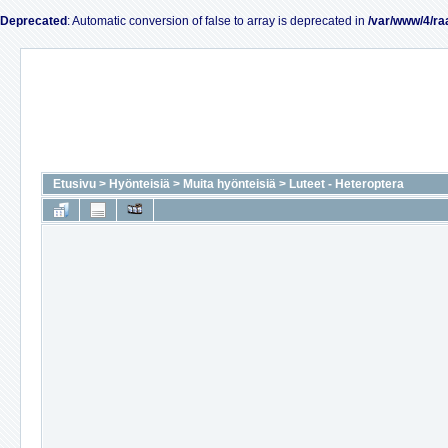
Deprecated
: Automatic conversion of false to array is deprecated in
/var/www/4/ra
Etusivu
>
Hyönteisiä
>
Muita hyönteisiä
>
Luteet - Heteroptera