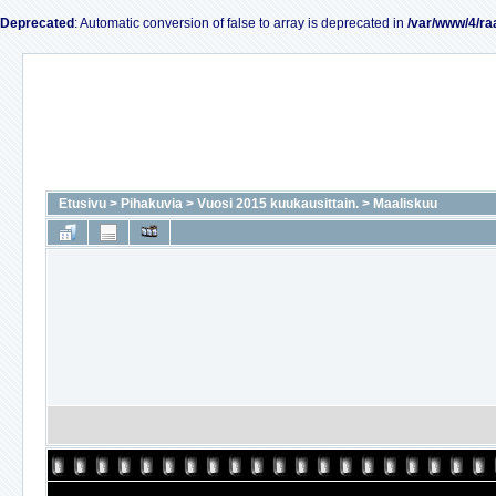
Deprecated
: Automatic conversion of false to array is deprecated in
/var/www/4/ra
Etusivu
>
Pihakuvia
>
Vuosi 2015 kuukausittain.
>
Maaliskuu