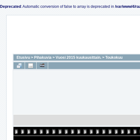
Deprecated
: Automatic conversion of false to array is deprecated in
/var/www/4/ra
Etusivu
>
Pihakuvia
>
Vuosi 2015 kuukausittain.
>
Toukokuu