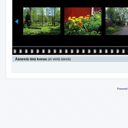
Äänestä tätä kuvaa
(ei vielä ääniä)
Powered