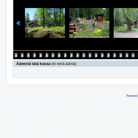
Äänestä tätä kuvaa
(ei vielä ääniä)
Powered