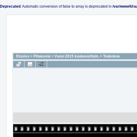
Deprecated
: Automatic conversion of false to array is deprecated in
/var/www/4/ra
Etusivu
>
Pihakuvia
>
Vuosi 2015 kuukausittain.
>
Toukokuu