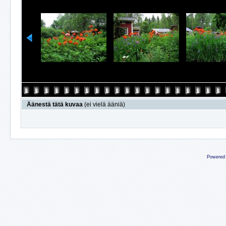
Äänestä tätä kuvaa
(ei vielä ääniä)
Powered