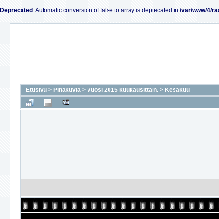
Deprecated
: Automatic conversion of false to array is deprecated in
/var/www/4/ra
Etusivu
>
Pihakuvia
>
Vuosi 2015 kuukausittain.
>
Kesäkuu