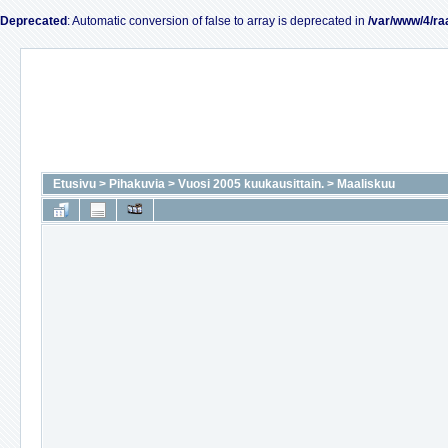
Deprecated
: Automatic conversion of false to array is deprecated in
/var/www/4/ra
Etusivu
>
Pihakuvia
>
Vuosi 2005 kuukausittain.
>
Maaliskuu