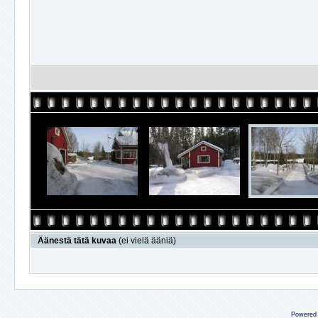
Äänestä tätä kuvaa
(ei vielä ääniä)
Powered