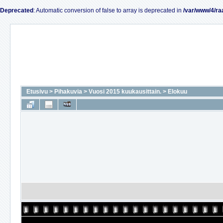
Deprecated
: Automatic conversion of false to array is deprecated in
/var/www/4/ra
Etusivu
>
Pihakuvia
>
Vuosi 2015 kuukausittain.
>
Elokuu