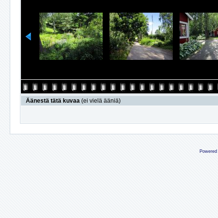
Äänestä tätä kuvaa
(ei vielä ääniä)
Powered