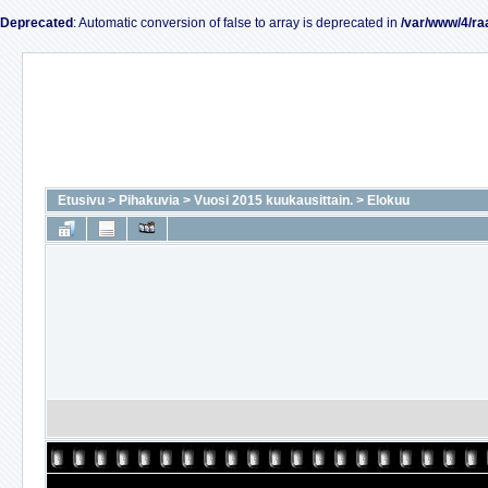
Deprecated
: Automatic conversion of false to array is deprecated in
/var/www/4/ra
Etusivu
>
Pihakuvia
>
Vuosi 2015 kuukausittain.
>
Elokuu