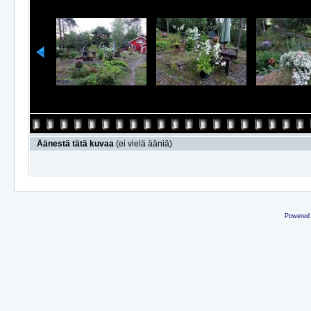
Äänestä tätä kuvaa
(ei vielä ääniä)
Powered