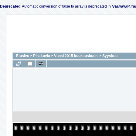
Deprecated
: Automatic conversion of false to array is deprecated in
/var/www/4/ra
Etusivu
>
Pihakuvia
>
Vuosi 2015 kuukausittain.
>
Syyskuu