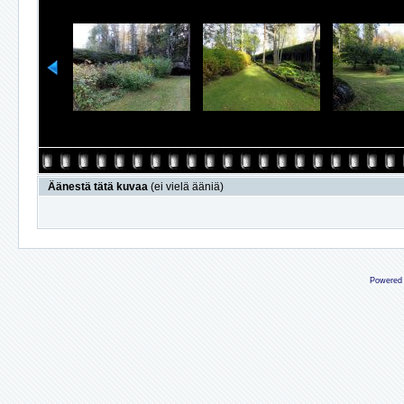
Äänestä tätä kuvaa
(ei vielä ääniä)
Powered