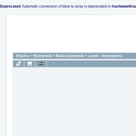
Deprecated
: Automatic conversion of false to array is deprecated in
/var/www/4/ra
Etusivu
>
Hyönteisiä
>
Muita hyönteisiä
>
Luteet - Heteroptera