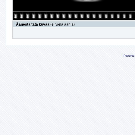
Äänestä tätä kuvaa
(ei vielä ääniä)
Powered