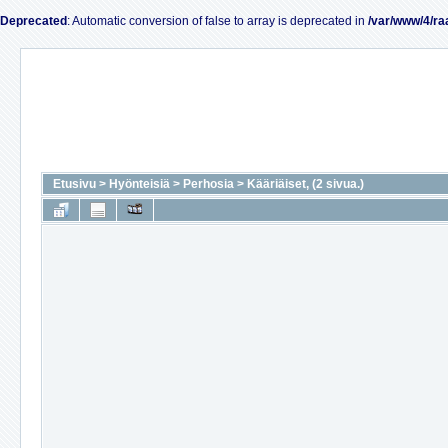
Deprecated
: Automatic conversion of false to array is deprecated in
/var/www/4/ra
Etusivu
>
Hyönteisiä
>
Perhosia
>
Kääriäiset, (2 sivua.)