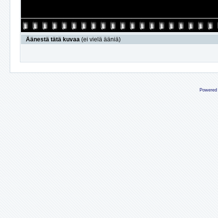
Äänestä tätä kuvaa
(ei vielä ääniä)
Powered