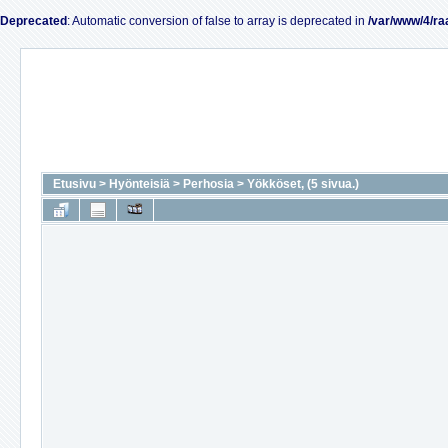
Deprecated
: Automatic conversion of false to array is deprecated in
/var/www/4/ra
Etusivu
>
Hyönteisiä
>
Perhosia
>
Yökköset, (5 sivua.)