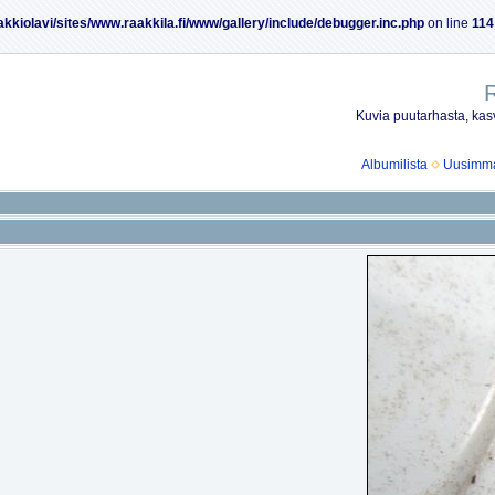
akkiolavi/sites/www.raakkila.fi/www/gallery/include/debugger.inc.php
on line
114
R
Kuvia puutarhasta, kasv
Albumilista
Uusimmat