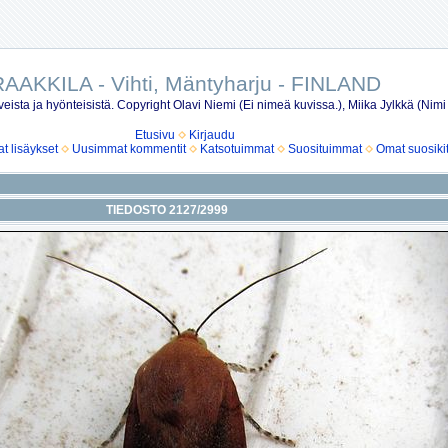
AAKKILA - Vihti, Mäntyharju - FINLAND
eista ja hyönteisistä. Copyright Olavi Niemi (Ei nimeä kuvissa.), Miika Jylkkä (Nimi
Etusivu
Kirjaudu
 lisäykset
Uusimmat kommentit
Katsotuimmat
Suosituimmat
Omat suosiki
TIEDOSTO 2127/2999