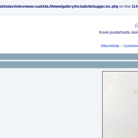
akkiolavi/sites/www.raakkila.fi/www/gallery/include/debugger.inc.php
on line
114
R
Kuvia puutarhasta, kasv
Albumilista
Uusimmat