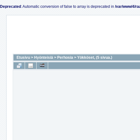
Deprecated
: Automatic conversion of false to array is deprecated in
/var/www/4/ra
Etusivu
>
Hyönteisiä
>
Perhosia
>
Yökköset, (5 sivua.)