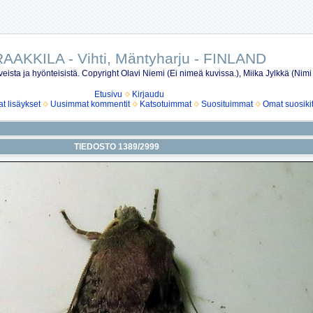
AAKKILA - Vihti, Mäntyharju - FINLAND
eista ja hyönteisistä. Copyright Olavi Niemi (Ei nimeä kuvissa.), Miika Jylkkä (Nimi
Etusivu
Kirjaudu
 lisäykset
Uusimmat kommentit
Katsotuimmat
Suosituimmat
Omat suosiki
TIEDOSTO 1389/2999