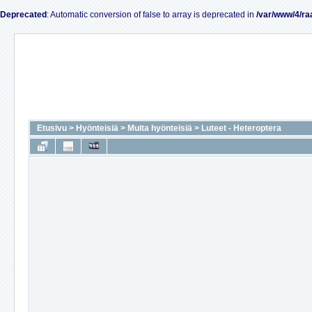
Deprecated
: Automatic conversion of false to array is deprecated in
/var/www/4/ra
Etusivu
>
Hyönteisiä
>
Muita hyönteisiä
>
Luteet - Heteroptera