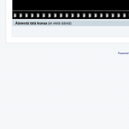
Äänestä tätä kuvaa
(ei vielä ääniä)
Powered