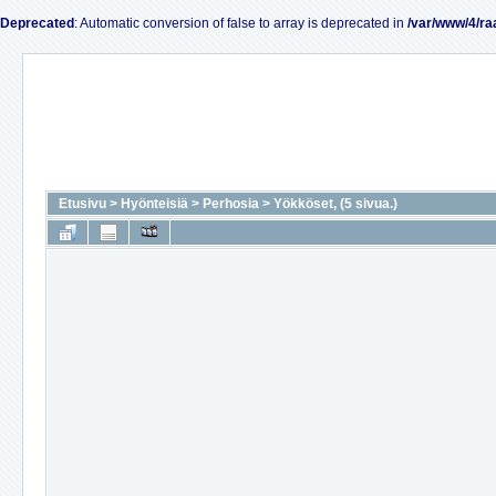
Deprecated
: Automatic conversion of false to array is deprecated in
/var/www/4/ra
Etusivu
>
Hyönteisiä
>
Perhosia
>
Yökköset, (5 sivua.)