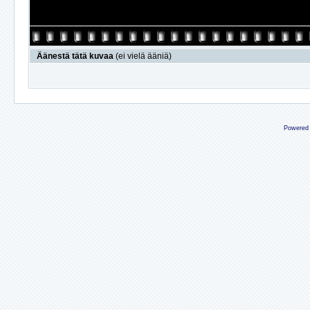
Äänestä tätä kuvaa
(ei vielä ääniä)
Powered