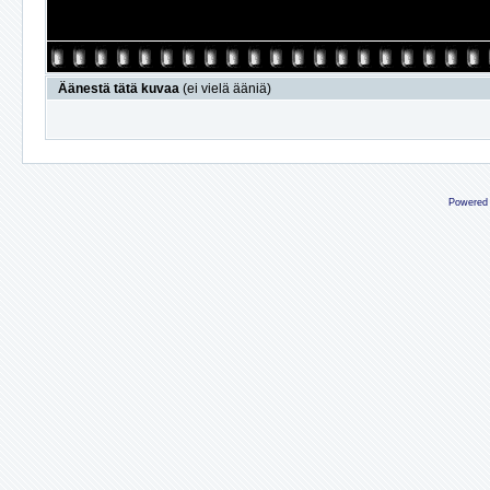
Äänestä tätä kuvaa
(ei vielä ääniä)
Powered