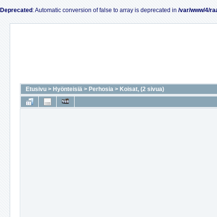
Deprecated
: Automatic conversion of false to array is deprecated in
/var/www/4/ra
Etusivu
>
Hyönteisiä
>
Perhosia
>
Koisat, (2 sivua)