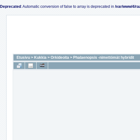
Deprecated
: Automatic conversion of false to array is deprecated in
/var/www/4/ra
Etusivu
>
Kukkia
>
Orkideoita
>
Phalaenopsis -nimettömät hybridit