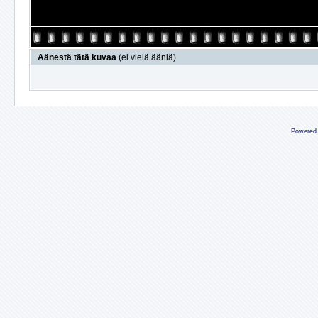
Äänestä tätä kuvaa
(ei vielä ääniä)
Powered