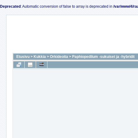
Deprecated
: Automatic conversion of false to array is deprecated in
/var/www/4/ra
Etusivu
>
Kukkia
>
Orkideoita
>
Paphiopedilum -sukuiset ja -hybridit