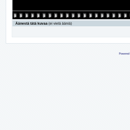
Äänestä tätä kuvaa
(ei vielä ääniä)
Powered