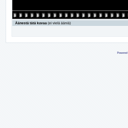
Äänestä tätä kuvaa
(ei vielä ääniä)
Powered