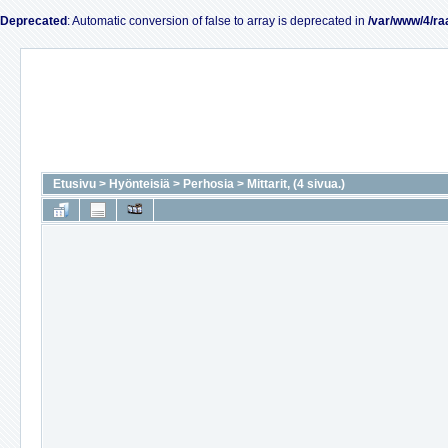
Deprecated
: Automatic conversion of false to array is deprecated in
/var/www/4/ra
Etusivu
>
Hyönteisiä
>
Perhosia
>
Mittarit, (4 sivua.)