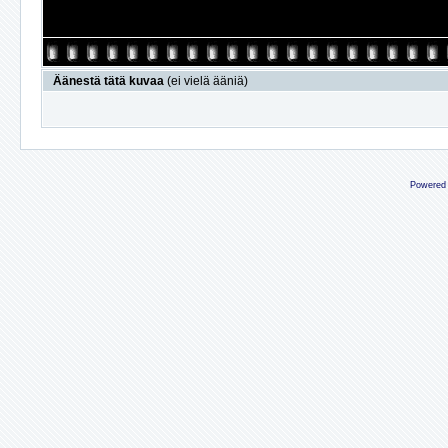
Äänestä tätä kuvaa
(ei vielä ääniä)
Powered