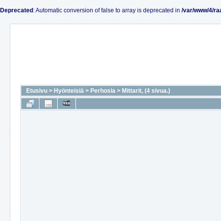
Deprecated
: Automatic conversion of false to array is deprecated in
/var/www/4/ra
Etusivu
>
Hyönteisiä
>
Perhosia
>
Mittarit, (4 sivua.)