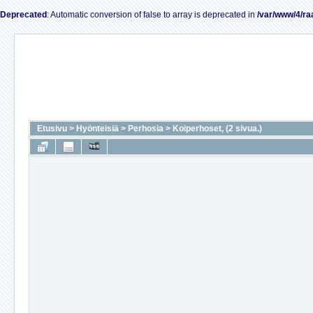
Deprecated
: Automatic conversion of false to array is deprecated in
/var/www/4/ra
Etusivu
>
Hyönteisiä
>
Perhosia
>
Koiperhoset, (2 sivua.)