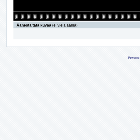
Äänestä tätä kuvaa
(ei vielä ääniä)
Powered