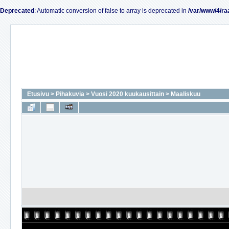
Deprecated
: Automatic conversion of false to array is deprecated in
/var/www/4/ra
Etusivu
>
Pihakuvia
>
Vuosi 2020 kuukausittain
>
Maaliskuu