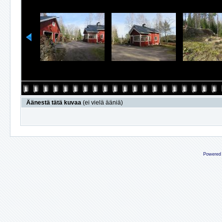
Äänestä tätä kuvaa
(ei vielä ääniä)
Powered