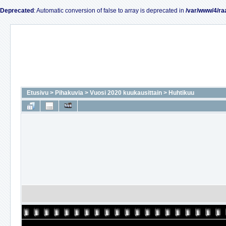
Deprecated
: Automatic conversion of false to array is deprecated in
/var/www/4/ra
Etusivu
>
Pihakuvia
>
Vuosi 2020 kuukausittain
>
Huhtikuu