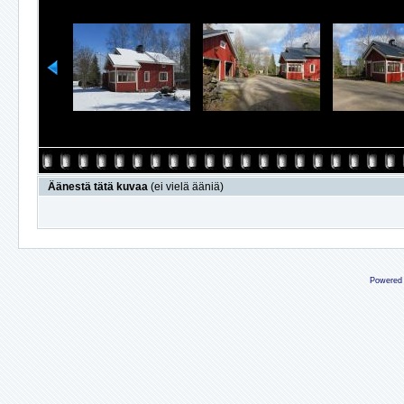
Äänestä tätä kuvaa
(ei vielä ääniä)
Powered