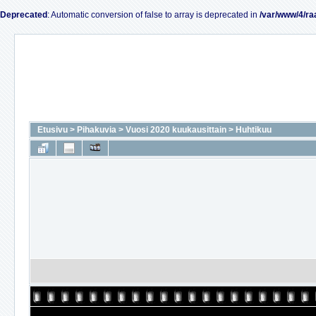
Deprecated
: Automatic conversion of false to array is deprecated in
/var/www/4/ra
Etusivu
>
Pihakuvia
>
Vuosi 2020 kuukausittain
>
Huhtikuu