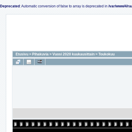
Deprecated
: Automatic conversion of false to array is deprecated in
/var/www/4/ra
Etusivu
>
Pihakuvia
>
Vuosi 2020 kuukausittain
>
Toukokuu