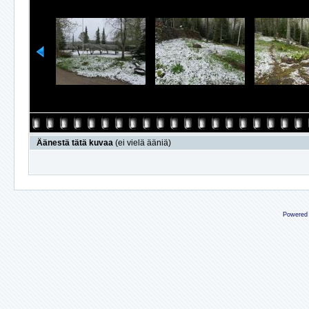
Äänestä tätä kuvaa
(ei vielä ääniä)
Powered