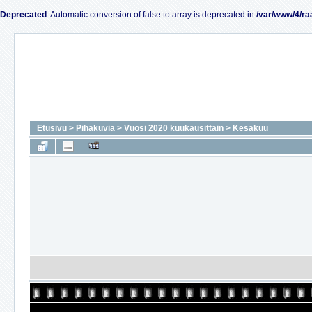
Deprecated
: Automatic conversion of false to array is deprecated in
/var/www/4/ra
Etusivu
>
Pihakuvia
>
Vuosi 2020 kuukausittain
>
Kesäkuu