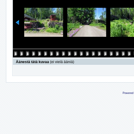
Äänestä tätä kuvaa
(ei vielä ääniä)
Powered