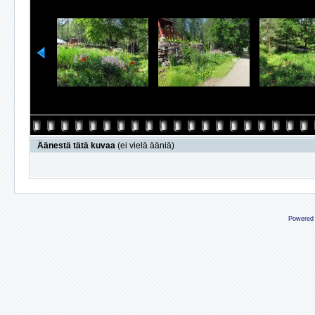
Äänestä tätä kuvaa
(ei vielä ääniä)
Powered