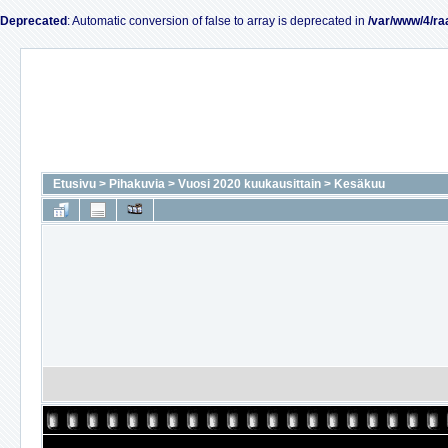
Deprecated
: Automatic conversion of false to array is deprecated in
/var/www/4/ra
Etusivu
>
Pihakuvia
>
Vuosi 2020 kuukausittain
>
Kesäkuu