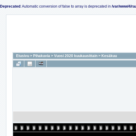
Deprecated
: Automatic conversion of false to array is deprecated in
/var/www/4/ra
Etusivu
>
Pihakuvia
>
Vuosi 2020 kuukausittain
>
Kesäkuu