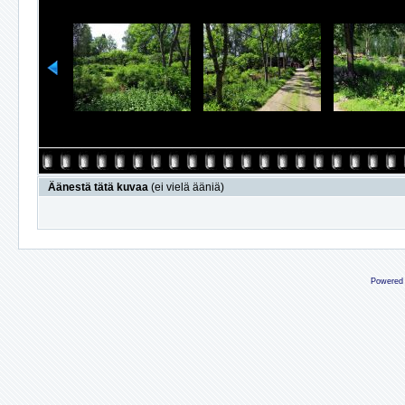
Äänestä tätä kuvaa
(ei vielä ääniä)
Powered