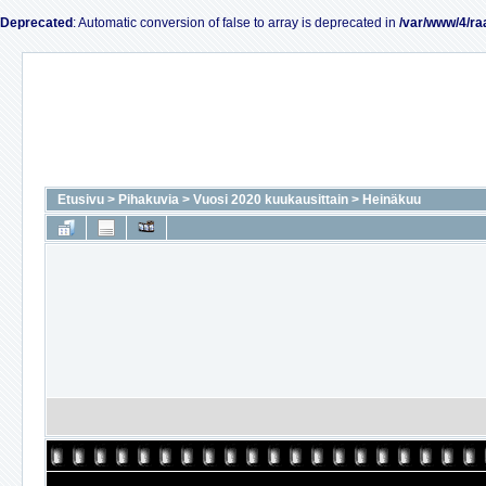
Deprecated
: Automatic conversion of false to array is deprecated in
/var/www/4/ra
Etusivu
>
Pihakuvia
>
Vuosi 2020 kuukausittain
>
Heinäkuu