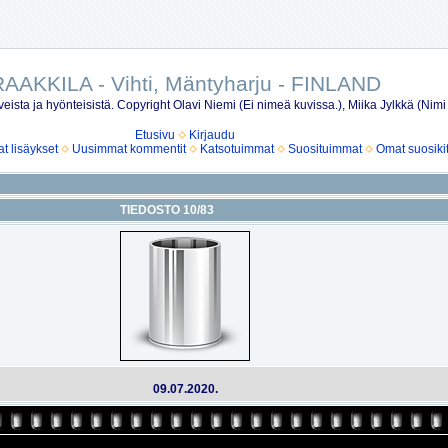
AAKKILA - Vihti, Mäntyharju - FINLAND
eista ja hyönteisistä. Copyright Olavi Niemi (Ei nimeä kuvissa.), Miika Jylkkä (Nimi
Etusivu
Kirjaudu
 lisäykset
Uusimmat kommentit
Katsotuimmat
Suosituimmat
Omat suosiki
TIEDOSTO 10/83
09.07.2020.