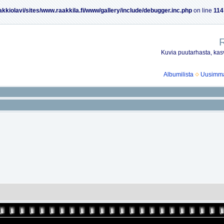
akkiolavi/sites/www.raakkila.fi/www/gallery/include/debugger.inc.php
on line
114
R
Kuvia puutarhasta, kasv
Albumilista
Uusimmat