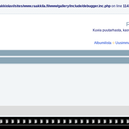
akkiolavi/sites/www.raakkila.fi/www/gallery/include/debugger.inc.php
on line
114
R
Kuvia puutarhasta, kasv
Albumilista
Uusimmat