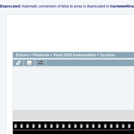
Deprecated
: Automatic conversion of false to array is deprecated in
/var/www/4/ra
Etusivu
>
Pihakuvia
>
Vuosi 2020 kuukausittain
>
Syyskuu