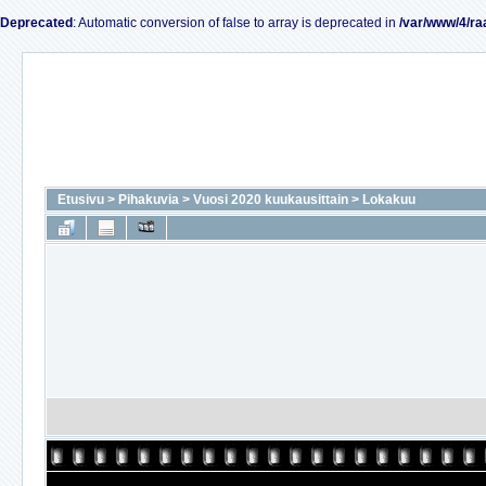
Deprecated
: Automatic conversion of false to array is deprecated in
/var/www/4/ra
Etusivu
>
Pihakuvia
>
Vuosi 2020 kuukausittain
>
Lokakuu