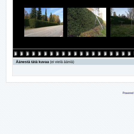
Äänestä tätä kuvaa
(ei vielä ääniä)
Powered