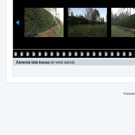
Äänestä tätä kuvaa
(ei vielä ääniä)
Powered