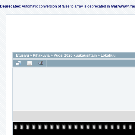
Deprecated
: Automatic conversion of false to array is deprecated in
/var/www/4/ra
Etusivu
>
Pihakuvia
>
Vuosi 2020 kuukausittain
>
Lokakuu