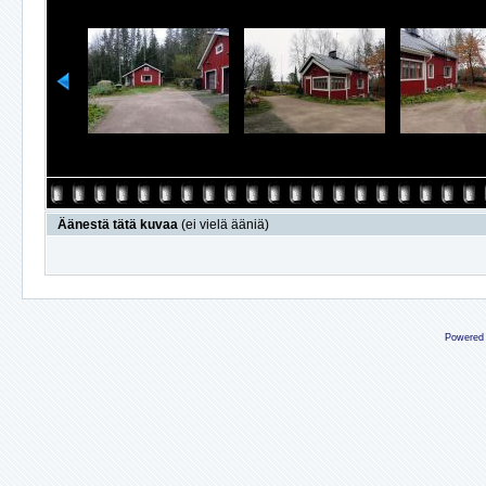
Äänestä tätä kuvaa
(ei vielä ääniä)
Powered