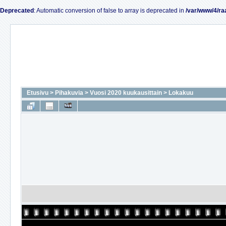
Deprecated
: Automatic conversion of false to array is deprecated in
/var/www/4/ra
Etusivu
>
Pihakuvia
>
Vuosi 2020 kuukausittain
>
Lokakuu