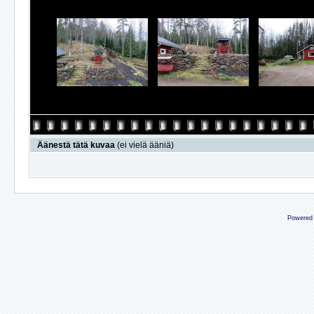
Äänestä tätä kuvaa
(ei vielä ääniä)
Powered