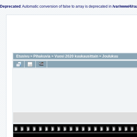
Deprecated
: Automatic conversion of false to array is deprecated in
/var/www/4/ra
Etusivu
>
Pihakuvia
>
Vuosi 2020 kuukausittain
>
Joulukuu