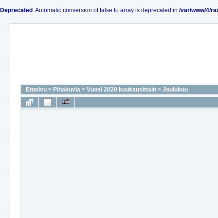
Deprecated
: Automatic conversion of false to array is deprecated in
/var/www/4/ra
Etusivu
>
Pihakuvia
>
Vuosi 2020 kuukausittain
>
Joulukuu