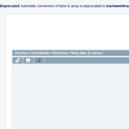
Deprecated
: Automatic conversion of false to array is deprecated in
/var/www/4/ra
Etusivu
>
Hyönteisiä
>
Perhosia
>
Muut lajit, (2 sivua.)