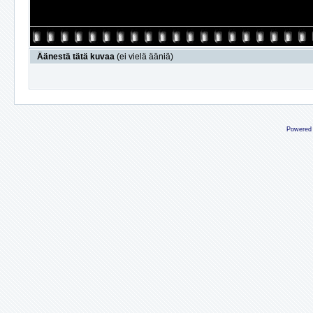
Äänestä tätä kuvaa
(ei vielä ääniä)
Powered