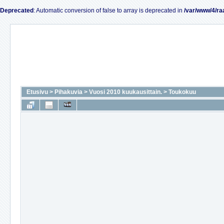
Deprecated
: Automatic conversion of false to array is deprecated in
/var/www/4/ra
Etusivu
>
Pihakuvia
>
Vuosi 2010 kuukausittain.
>
Toukokuu