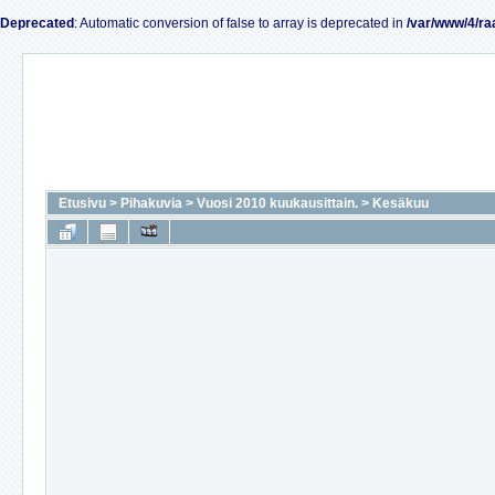
Deprecated
: Automatic conversion of false to array is deprecated in
/var/www/4/ra
Etusivu
>
Pihakuvia
>
Vuosi 2010 kuukausittain.
>
Kesäkuu