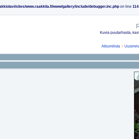
akkiolavi/sites/www.raakkila.fi/www/gallery/include/debugger.inc.php
on line
114
R
Kuvia puutarhasta, kasv
Albumilista
Uusimmat