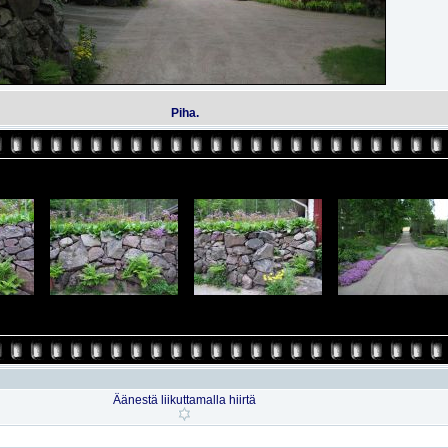
Piha.
Äänestä liikuttamalla hiirtä