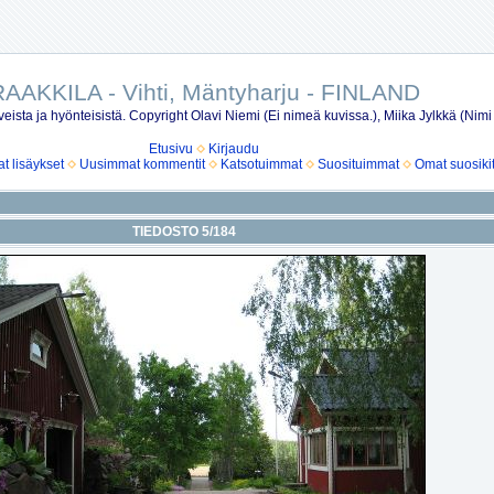
AAKKILA - Vihti, Mäntyharju - FINLAND
eista ja hyönteisistä. Copyright Olavi Niemi (Ei nimeä kuvissa.), Miika Jylkkä (Nimi
Etusivu
Kirjaudu
 lisäykset
Uusimmat kommentit
Katsotuimmat
Suosituimmat
Omat suosiki
TIEDOSTO 5/184